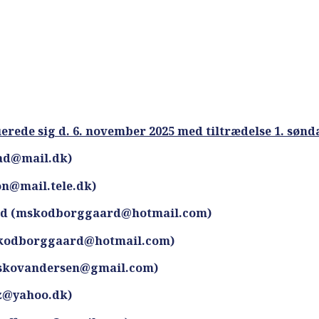
ede sig d. 6. november 2025 med tiltrædelse 1. sønda
vad@mail.dk)
n@mail.tele.dk)
rd (mskodborggaard@hotmail.com)
skodborggaard@hotmail.com)
askovandersen@gmail.com)
z@yahoo.dk)