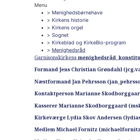
Menu
Menighedsbørnehave
Kirkens historie
Kirkens orgel
Sognet
Kirkeblad og KirkeBio-program
Menighedsråd
Garnisonskirkens
menighedsråd konstituer
Formand Jens Christian Grøndahl (jcg.
Næstformand Jan Pehrsson (jan_pehrsso
Kontaktperson Marianne Skodborggaa
Kasserer Marianne Skodborggaard (m
Kirkeværge Lydia Skov Andersen (lydi
Medlem Michael Fornitz (michaelfornit