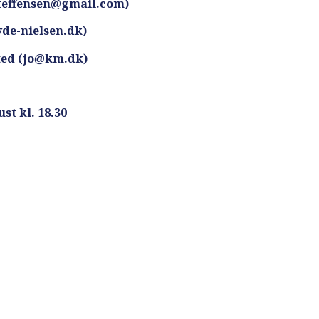
steffensen@gmail.com)
de-nielsen.dk)
ted (jo@km.dk)
t kl. 18.30