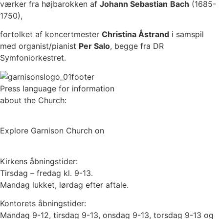
værker fra højbarokken af
Johann Sebastian
Bach
(1685-
1750),
fortolket af koncertmester
Christina Åstrand
i samspil
med organist/pianist
Per Salo
, begge fra DR
Symfoniorkestret.
Press language for information
about the Church:
UK
DE
IT
FR
ES
Explore Garnison Church on
Google Streetview here
Kirkens åbningstider:
Tirsdag – fredag kl. 9-13.
Mandag lukket, lørdag efter aftale.
Kontorets åbningstider:
Mandag 9-12, tirsdag 9-13, onsdag 9-13, torsdag 9-13 og