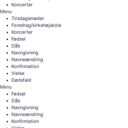
Koncerter
Menu
Tirsdagsmøder
Foredrag/kirkehøjskole
Koncerter
Fødsel
Dåb
Navngivning
Navneændring
Konfirmation
Vielse
Dødsfald
Menu
Fødsel
Dåb
Navngivning
Navneændring
Konfirmation
Vielse