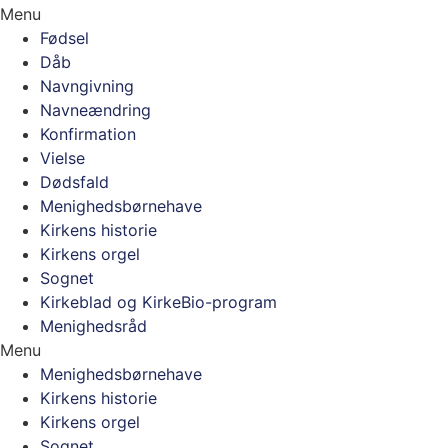
Menu
Fødsel
Dåb
Navngivning
Navneændring
Konfirmation
Vielse
Dødsfald
Menighedsbørnehave
Kirkens historie
Kirkens orgel
Sognet
Kirkeblad og KirkeBio-program
Menighedsråd
Menu
Menighedsbørnehave
Kirkens historie
Kirkens orgel
Sognet