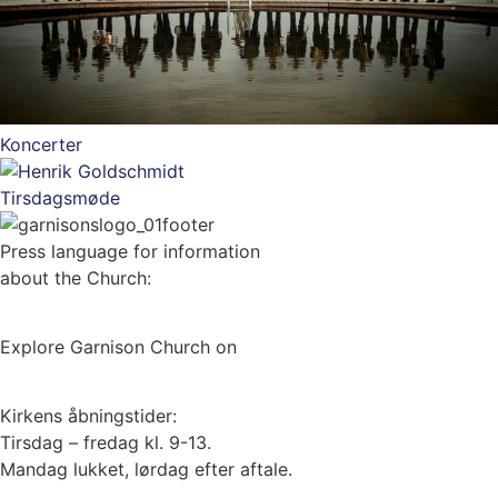
Koncerter
Tirsdagsmøde
Press language for information
about the Church:
UK
DE
IT
FR
ES
Explore Garnison Church on
Google Streetview here
Kirkens åbningstider:
Tirsdag – fredag kl. 9-13.
Mandag lukket, lørdag efter aftale.